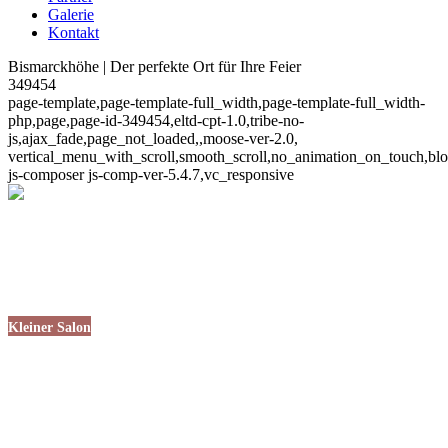
Galerie
Kontakt
Bismarckhöhe | Der perfekte Ort für Ihre Feier
349454
page-template,page-template-full_width,page-template-full_width-
php,page,page-id-349454,eltd-cpt-1.0,tribe-no-
js,ajax_fade,page_not_loaded,,moose-ver-2.0,
vertical_menu_with_scroll,smooth_scroll,no_animation_on_touch,blo
js-composer js-comp-ver-5.4.7,vc_responsive
Kleiner Salon