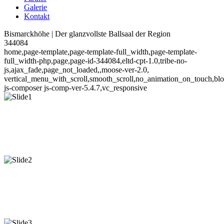
Galerie
Kontakt
Bismarckhöhe | Der glanzvollste Ballsaal der Region
344084
home,page-template,page-template-full_width,page-template-
full_width-php,page,page-id-344084,eltd-cpt-1.0,tribe-no-
js,ajax_fade,page_not_loaded,,moose-ver-2.0,
vertical_menu_with_scroll,smooth_scroll,no_animation_on_touch,blo
js-composer js-comp-ver-5.4.7,vc_responsive
Willkommen auf der
Mehr Erfahren
Mehr Erfahren
Willkommen auf der
Mehr Erfahren
Mehr Erfahren